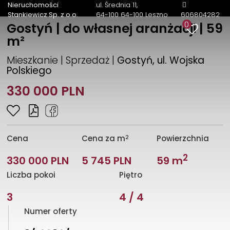
Nieruchomości
ul. Średnia 11
Stankiewicz Sp. z o.o.
64-100 64-100 Leszno
606804282
0
Gostyń | do własnej aranżacji | 59
m²
Mieszkanie | Sprzedaż |
Gostyń, ul. Wojska
Polskiego
330 000 PLN
2
Cena
Cena za m
Powierzchnia
2
330 000 PLN
5 745 PLN
59 m
Liczba pokoi
Piętro
3
4 / 4
Numer oferty