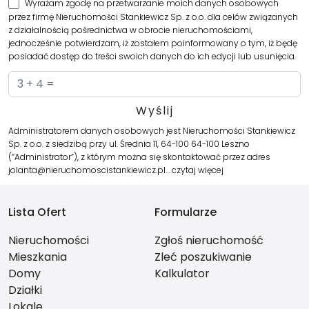
Wyrażam zgodę na przetwarzanie moich danych osobowych
przez firmę Nieruchomości Stankiewicz Sp. z o.o. dla celów związanych
z działalnością pośrednictwa w obrocie nieruchomościami,
jednocześnie potwierdzam, iż zostałem poinformowany o tym, iż będę
posiadać dostęp do treści swoich danych do ich edycji lub usunięcia.
Administratorem danych osobowych jest Nieruchomości Stankiewicz
Sp. z o.o. z siedzibą przy ul. Średnia 11, 64-100 64-100 Leszno
(“Administrator”), z którym można się skontaktować przez adres
jolanta@nieruchomoscistankiewicz.pl…
czytaj więcej
Lista Ofert
Formularze
Nieruchomości
Zgłoś nieruchomość
Mieszkania
Zleć poszukiwanie
Domy
Kalkulator
Działki
Lokale